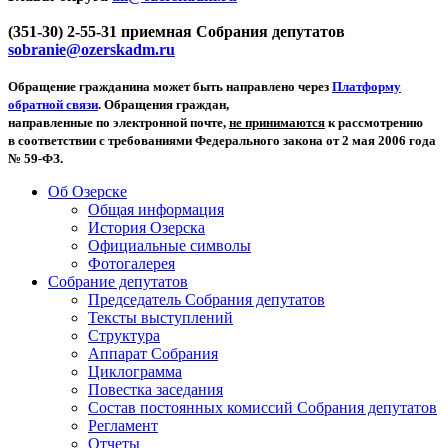
(351-30) 2-55-31 приемная Собрания депутатов
sobranie@ozerskadm.ru
Обращение гражданина может быть направлено через
Платформу
обратной связи
. Обращения граждан,
направленные по электронной почте,
не принимаются
к рассмотрению
в соответствии с требованиями Федерального закона от 2 мая 2006 года
№ 59-ФЗ.
Об Озерске
Общая информация
История Озерска
Официальные символы
Фотогалерея
Собрание депутатов
Председатель Собрания депутатов
Тексты выступлений
Структура
Аппарат Собрания
Циклограмма
Повестка заседания
Состав постоянных комиссий Собрания депутатов
Регламент
Отчеты