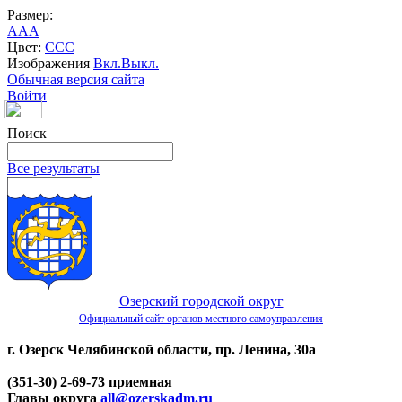
Размер:
A
A
A
Цвет:
C
C
C
Изображения
Вкл.
Выкл.
Обычная версия сайта
Войти
Поиск
Все результаты
Озерский городской округ
Официальный сайт органов местного самоуправления
г. Озерск Челябинской области, пр. Ленина, 30а
(351-30) 2-69-73 приемная
Главы округа
all@ozerskadm.ru