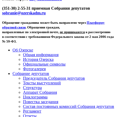
(351-30) 2-55-31 приемная Собрания депутатов
sobranie@ozerskadm.ru
Обращение гражданина может быть направлено через
Платформу
обратной связи
. Обращения граждан,
направленные по электронной почте,
не принимаются
к рассмотрению
в соответствии с требованиями Федерального закона от 2 мая 2006 года
№ 59-ФЗ.
Об Озерске
Общая информация
История Озерска
Официальные символы
Фотогалерея
Собрание депутатов
Председатель Собрания депутатов
Тексты выступлений
Структура
Аппарат Собрания
Циклограмма
Повестка заседания
Состав постоянных комиссий Собрания депутатов
Регламент
Отчеты