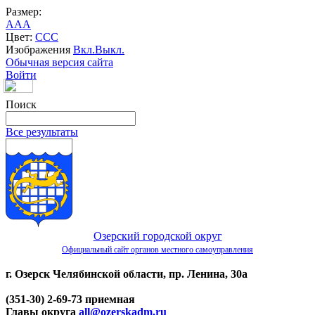
Размер:
A
A
A
Цвет:
C
C
C
Изображения
Вкл.
Выкл.
Обычная версия сайта
Войти
Поиск
Все результаты
Озерский городской округ
Официальный сайт органов местного самоуправления
г. Озерск Челябинской области, пр. Ленина, 30а
(351-30) 2-69-73 приемная
Главы округа
all@ozerskadm.ru