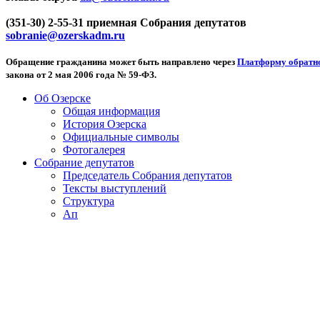
(351-30) 2-55-31 приемная Собрания депутатов
sobranie@ozerskadm.ru
Обращение гражданина может быть направлено через
Платформу обратно
закона от 2 мая 2006 года № 59-ФЗ.
Об Озерске
Общая информация
История Озерска
Официальные символы
Фотогалерея
Собрание депутатов
Председатель Собрания депутатов
Тексты выступлений
Структура
Ап