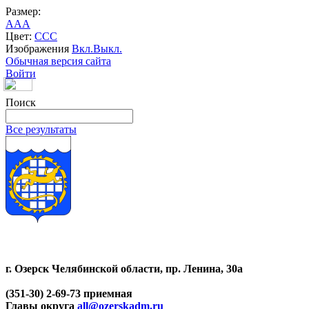
Размер:
A
A
A
Цвет:
C
C
C
Изображения
Вкл.
Выкл.
Обычная версия сайта
Войти
Поиск
Все результаты
г. Озерск Челябинской области, пр. Ленина, 30а
(351-30) 2-69-73 приемная
Главы округа
all@ozerskadm.ru