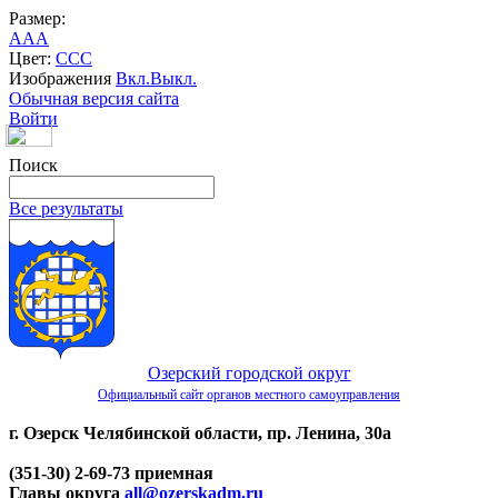
Размер:
A
A
A
Цвет:
C
C
C
Изображения
Вкл.
Выкл.
Обычная версия сайта
Войти
Поиск
Все результаты
Озерский городской округ
Официальный сайт органов местного самоуправления
г. Озерск Челябинской области, пр. Ленина, 30а
(351-30) 2-69-73 приемная
Главы округа
all@ozerskadm.ru