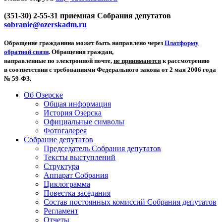
(351-30) 2-55-31 приемная Собрания депутатов
sobranie@ozerskadm.ru
Обращение гражданина может быть направлено через
Платформу
обратной связи
. Обращения граждан,
направленные по электронной почте,
не принимаются
к рассмотрению
в соответствии с требованиями Федерального закона от 2 мая 2006 года
№ 59-ФЗ.
Об Озерске
Общая информация
История Озерска
Официальные символы
Фотогалерея
Собрание депутатов
Председатель Собрания депутатов
Тексты выступлений
Структура
Аппарат Собрания
Циклограмма
Повестка заседания
Состав постоянных комиссий Собрания депутатов
Регламент
Отчеты