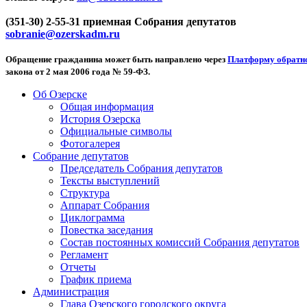
(351-30) 2-55-31 приемная Собрания депутатов
sobranie@ozerskadm.ru
Обращение гражданина может быть направлено через
Платформу обратно
закона от 2 мая 2006 года № 59-ФЗ.
Об Озерске
Общая информация
История Озерска
Официальные символы
Фотогалерея
Собрание депутатов
Председатель Собрания депутатов
Тексты выступлений
Структура
Аппарат Собрания
Циклограмма
Повестка заседания
Состав постоянных комиссий Собрания депутатов
Регламент
Отчеты
График приема
Администрация
Глава Озерского городского округа