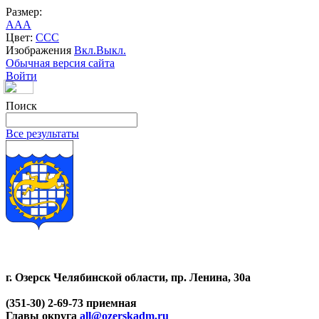
Размер:
A
A
A
Цвет:
C
C
C
Изображения
Вкл.
Выкл.
Обычная версия сайта
Войти
Поиск
Все результаты
г. Озерск Челябинской области, пр. Ленина, 30а
(351-30) 2-69-73 приемная
Главы округа
all@ozerskadm.ru