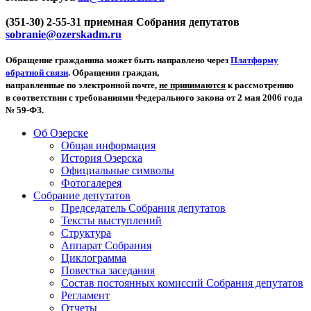
(351-30) 2-55-31 приемная Собрания депутатов
sobranie@ozerskadm.ru
Обращение гражданина может быть направлено через
Платформу
обратной связи
. Обращения граждан,
направленные по электронной почте,
не принимаются
к рассмотрению
в соответствии с требованиями Федерального закона от 2 мая 2006 года
№ 59-ФЗ.
Об Озерске
Общая информация
История Озерска
Официальные символы
Фотогалерея
Собрание депутатов
Председатель Собрания депутатов
Тексты выступлений
Структура
Аппарат Собрания
Циклограмма
Повестка заседания
Состав постоянных комиссий Собрания депутатов
Регламент
Отчеты