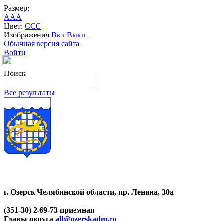
Размер:
A
A
A
Цвет:
C
C
C
Изображения
Вкл.
Выкл.
Обычная версия сайта
Войти
Поиск
Все результаты
г. Озерск Челябинской области, пр. Ленина, 30а
(351-30) 2-69-73 приемная
Главы округа
all@ozerskadm.ru