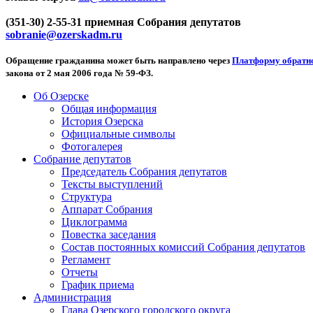
(351-30) 2-55-31 приемная Собрания депутатов
sobranie@ozerskadm.ru
Обращение гражданина может быть направлено через
Платформу обратно
закона от 2 мая 2006 года № 59-ФЗ.
Об Озерске
Общая информация
История Озерска
Официальные символы
Фотогалерея
Собрание депутатов
Председатель Собрания депутатов
Тексты выступлений
Структура
Аппарат Собрания
Циклограмма
Повестка заседания
Состав постоянных комиссий Собрания депутатов
Регламент
Отчеты
График приема
Администрация
Глава Озерского городского округа