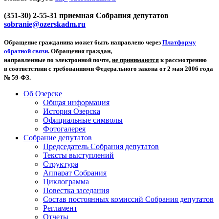
(351-30) 2-55-31 приемная Собрания депутатов
sobranie@ozerskadm.ru
Обращение гражданина может быть направлено через
Платформу
обратной связи
. Обращения граждан,
направленные по электронной почте,
не принимаются
к рассмотрению
в соответствии с требованиями Федерального закона от 2 мая 2006 года
№ 59-ФЗ.
Об Озерске
Общая информация
История Озерска
Официальные символы
Фотогалерея
Собрание депутатов
Председатель Собрания депутатов
Тексты выступлений
Структура
Аппарат Собрания
Циклограмма
Повестка заседания
Состав постоянных комиссий Собрания депутатов
Регламент
Отчеты