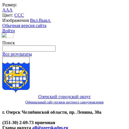
Размер:
A
A
A
Цвет:
C
C
C
Изображения
Вкл.
Выкл.
Обычная версия сайта
Войти
Поиск
Все результаты
Озерский городской округ
Официальный сайт органов местного самоуправления
г. Озерск Челябинской области, пр. Ленина, 30а
(351-30) 2-69-73 приемная
Главы округа
all@ozerskadm.ru