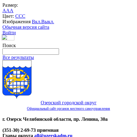
Размер:
A
A
A
Цвет:
C
C
C
Изображения
Вкл.
Выкл.
Обычная версия сайта
Войти
Поиск
Все результаты
Озерский городской округ
Официальный сайт органов местного самоуправления
г. Озерск Челябинской области, пр. Ленина, 30а
(351-30) 2-69-73 приемная
Главы округа
all@ozerskadm.ru