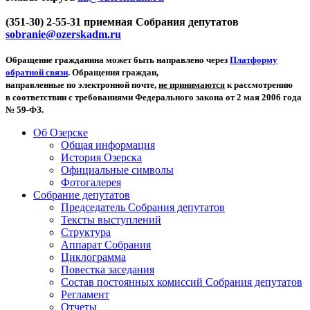
(351-30) 2-55-31 приемная Собрания депутатов
sobranie@ozerskadm.ru
Обращение гражданина может быть направлено через
Платформу
обратной связи
. Обращения граждан,
направленные по электронной почте,
не принимаются
к рассмотрению
в соответствии с требованиями Федерального закона от 2 мая 2006 года
№ 59-ФЗ.
Об Озерске
Общая информация
История Озерска
Официальные символы
Фотогалерея
Собрание депутатов
Председатель Собрания депутатов
Тексты выступлений
Структура
Аппарат Собрания
Циклограмма
Повестка заседания
Состав постоянных комиссий Собрания депутатов
Регламент
Отчеты