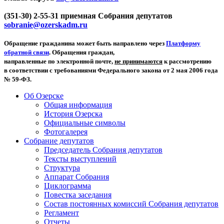
(351-30) 2-55-31 приемная Собрания депутатов
sobranie@ozerskadm.ru
Обращение гражданина может быть направлено через
Платформу
обратной связи
. Обращения граждан,
направленные по электронной почте,
не принимаются
к рассмотрению
в соответствии с требованиями Федерального закона от 2 мая 2006 года
№ 59-ФЗ.
Об Озерске
Общая информация
История Озерска
Официальные символы
Фотогалерея
Собрание депутатов
Председатель Собрания депутатов
Тексты выступлений
Структура
Аппарат Собрания
Циклограмма
Повестка заседания
Состав постоянных комиссий Собрания депутатов
Регламент
Отчеты