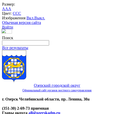
Размер:
A
A
A
Цвет:
C
C
C
Изображения
Вкл.
Выкл.
Обычная версия сайта
Войти
Поиск
Все результаты
Озерский городской округ
Официальный сайт органов местного самоуправления
г. Озерск Челябинской области, пр. Ленина, 30а
(351-30) 2-69-73 приемная
Главы округа
all@ozerskadm.ru