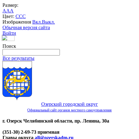
Размер:
A
A
A
Цвет:
C
C
C
Изображения
Вкл.
Выкл.
Обычная версия сайта
Войти
Поиск
Все результаты
Озерский городской округ
Официальный сайт органов местного самоуправления
г. Озерск Челябинской области, пр. Ленина, 30а
(351-30) 2-69-73 приемная
Главы округа
all@ozerskadm.ru