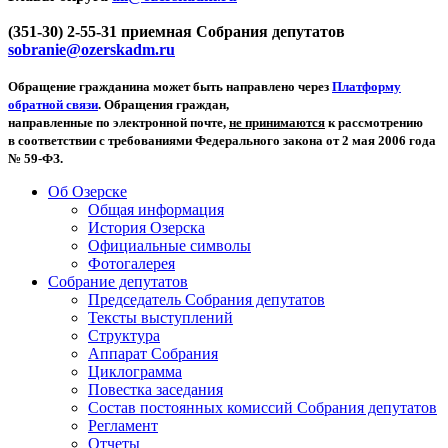
(351-30) 2-55-31 приемная Собрания депутатов
sobranie@ozerskadm.ru
Обращение гражданина может быть направлено через
Платформу
обратной связи
. Обращения граждан,
направленные по электронной почте,
не принимаются
к рассмотрению
в соответствии с требованиями Федерального закона от 2 мая 2006 года
№ 59-ФЗ.
Об Озерске
Общая информация
История Озерска
Официальные символы
Фотогалерея
Собрание депутатов
Председатель Собрания депутатов
Тексты выступлений
Структура
Аппарат Собрания
Циклограмма
Повестка заседания
Состав постоянных комиссий Собрания депутатов
Регламент
Отчеты