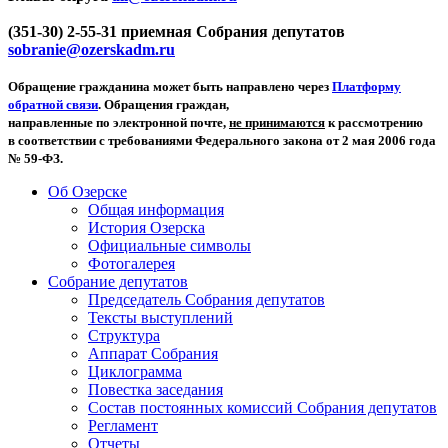
(351-30) 2-55-31 приемная Собрания депутатов
sobranie@ozerskadm.ru
Обращение гражданина может быть направлено через
Платформу
обратной связи
. Обращения граждан,
направленные по электронной почте,
не принимаются
к рассмотрению
в соответствии с требованиями Федерального закона от 2 мая 2006 года
№ 59-ФЗ.
Об Озерске
Общая информация
История Озерска
Официальные символы
Фотогалерея
Собрание депутатов
Председатель Собрания депутатов
Тексты выступлений
Структура
Аппарат Собрания
Циклограмма
Повестка заседания
Состав постоянных комиссий Собрания депутатов
Регламент
Отчеты