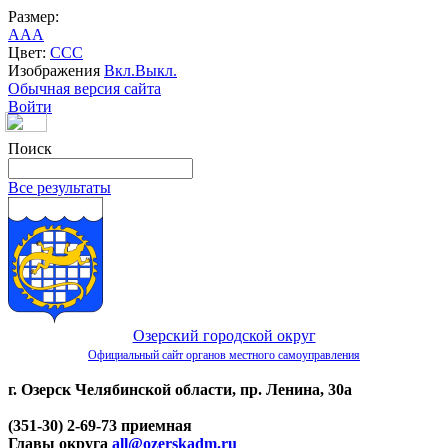
Размер:
A
A
A
Цвет:
C
C
C
Изображения
Вкл.
Выкл.
Обычная версия сайта
Войти
Поиск
Все результаты
Озерский городской округ
Официальный сайт органов местного самоуправления
г. Озерск Челябинской области, пр. Ленина, 30а
(351-30) 2-69-73 приемная
Главы округа
all@ozerskadm.ru