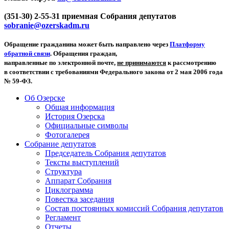
(351-30) 2-55-31 приемная Собрания депутатов
sobranie@ozerskadm.ru
Обращение гражданина может быть направлено через
Платформу
обратной связи
. Обращения граждан,
направленные по электронной почте,
не принимаются
к рассмотрению
в соответствии с требованиями Федерального закона от 2 мая 2006 года
№ 59-ФЗ.
Об Озерске
Общая информация
История Озерска
Официальные символы
Фотогалерея
Собрание депутатов
Председатель Собрания депутатов
Тексты выступлений
Структура
Аппарат Собрания
Циклограмма
Повестка заседания
Состав постоянных комиссий Собрания депутатов
Регламент
Отчеты