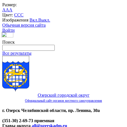
Размер:
A
A
A
Цвет:
C
C
C
Изображения
Вкл.
Выкл.
Обычная версия сайта
Войти
Поиск
Все результаты
Озерский городской округ
Официальный сайт органов местного самоуправления
г. Озерск Челябинской области, пр. Ленина, 30а
(351-30) 2-69-73 приемная
Главы округа
all@ozerskadm.ru