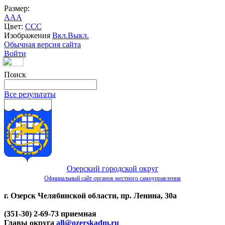
Размер:
A
A
A
Цвет:
C
C
C
Изображения
Вкл.
Выкл.
Обычная версия сайта
Войти
Поиск
Все результаты
Озерский городской округ
Официальный сайт органов местного самоуправления
г. Озерск Челябинской области, пр. Ленина, 30а
(351-30) 2-69-73 приемная
Главы округа
all@ozerskadm.ru