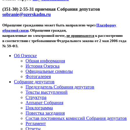
(351-30) 2-55-31 приемная Собрания депутатов
sobranie@ozerskadm.ru
Обращение гражданина может быть направлено через
Платформу
обратной связи
. Обращения граждан,
направленные по электронной почте,
не принимаются
к рассмотрению
в соответствии с требованиями Федерального закона от 2 мая 2006 года
№ 59-ФЗ.
Об Озерске
Общая информация
История Озерска
Официальные символы
Фотогалерея
Собрание депутатов
Председатель Собрания депутатов
Тексты выступлений
Структура
Аппарат Собрания
Циклограмма
Повестка заседания
Состав постоянных комиссий Собрания депутатов
Регламент
Отчеты