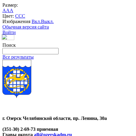
Размер:
A
A
A
Цвет:
C
C
C
Изображения
Вкл.
Выкл.
Обычная версия сайта
Войти
Поиск
Все результаты
г. Озерск Челябинской области, пр. Ленина, 30а
(351-30) 2-69-73 приемная
Главы округа
all@ozerskadm.ru