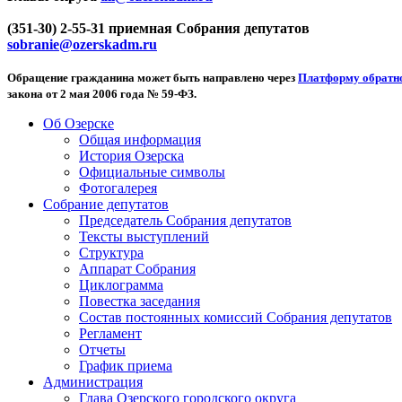
(351-30) 2-55-31 приемная Собрания депутатов
sobranie@ozerskadm.ru
Обращение гражданина может быть направлено через
Платформу обратно
закона от 2 мая 2006 года № 59-ФЗ.
Об Озерске
Общая информация
История Озерска
Официальные символы
Фотогалерея
Собрание депутатов
Председатель Собрания депутатов
Тексты выступлений
Структура
Аппарат Собрания
Циклограмма
Повестка заседания
Состав постоянных комиссий Собрания депутатов
Регламент
Отчеты
График приема
Администрация
Глава Озерского городского округа