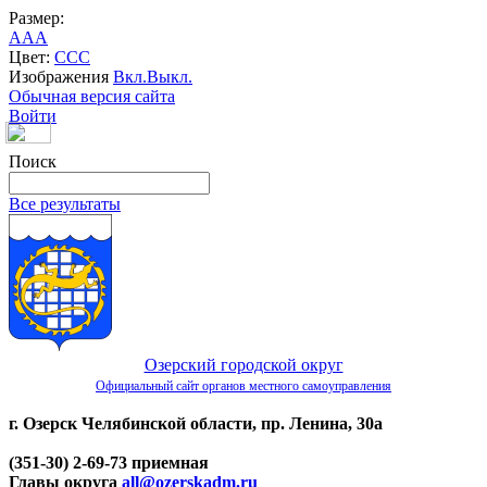
Размер:
A
A
A
Цвет:
C
C
C
Изображения
Вкл.
Выкл.
Обычная версия сайта
Войти
Поиск
Все результаты
Озерский городской округ
Официальный сайт органов местного самоуправления
г. Озерск Челябинской области, пр. Ленина, 30а
(351-30) 2-69-73 приемная
Главы округа
all@ozerskadm.ru