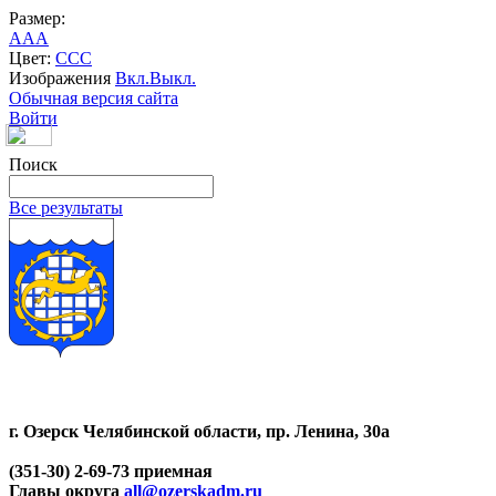
Размер:
A
A
A
Цвет:
C
C
C
Изображения
Вкл.
Выкл.
Обычная версия сайта
Войти
Поиск
Все результаты
г. Озерск Челябинской области, пр. Ленина, 30а
(351-30) 2-69-73 приемная
Главы округа
all@ozerskadm.ru