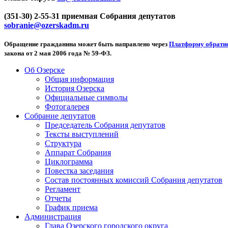
(351-30) 2-55-31 приемная Собрания депутатов
sobranie@ozerskadm.ru
Обращение гражданина может быть направлено через
Платформу обратно
закона от 2 мая 2006 года № 59-ФЗ.
Об Озерске
Общая информация
История Озерска
Официальные символы
Фотогалерея
Собрание депутатов
Председатель Собрания депутатов
Тексты выступлений
Структура
Аппарат Собрания
Циклограмма
Повестка заседания
Состав постоянных комиссий Собрания депутатов
Регламент
Отчеты
График приема
Администрация
Глава Озерского городского округа