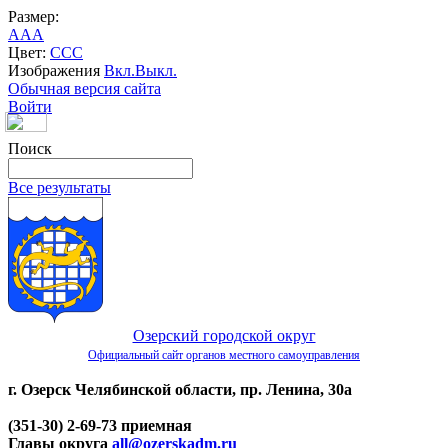
Размер:
A
A
A
Цвет:
C
C
C
Изображения
Вкл.
Выкл.
Обычная версия сайта
Войти
Поиск
Все результаты
Озерский городской округ
Официальный сайт органов местного самоуправления
г. Озерск Челябинской области, пр. Ленина, 30а
(351-30) 2-69-73 приемная
Главы округа
all@ozerskadm.ru