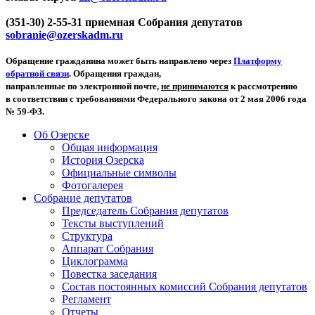
(351-30) 2-55-31 приемная Собрания депутатов
sobranie@ozerskadm.ru
Обращение гражданина может быть направлено через
Платформу
обратной связи
. Обращения граждан,
направленные по электронной почте,
не принимаются
к рассмотрению
в соответствии с требованиями Федерального закона от 2 мая 2006 года
№ 59-ФЗ.
Об Озерске
Общая информация
История Озерска
Официальные символы
Фотогалерея
Собрание депутатов
Председатель Собрания депутатов
Тексты выступлений
Структура
Аппарат Собрания
Циклограмма
Повестка заседания
Состав постоянных комиссий Собрания депутатов
Регламент
Отчеты