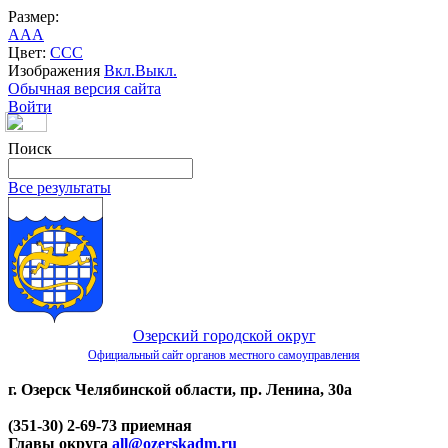
Размер:
A
A
A
Цвет:
C
C
C
Изображения
Вкл.
Выкл.
Обычная версия сайта
Войти
Поиск
Все результаты
Озерский городской округ
Официальный сайт органов местного самоуправления
г. Озерск Челябинской области, пр. Ленина, 30а
(351-30) 2-69-73 приемная
Главы округа
all@ozerskadm.ru