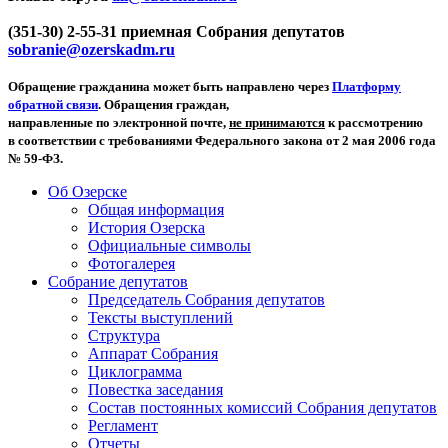
(351-30) 2-55-31 приемная Собрания депутатов
sobranie@ozerskadm.ru
Обращение гражданина может быть направлено через
Платформу
обратной связи
. Обращения граждан,
направленные по электронной почте,
не принимаются
к рассмотрению
в соответствии с требованиями Федерального закона от 2 мая 2006 года
№ 59-ФЗ.
Об Озерске
Общая информация
История Озерска
Официальные символы
Фотогалерея
Собрание депутатов
Председатель Собрания депутатов
Тексты выступлений
Структура
Аппарат Собрания
Циклограмма
Повестка заседания
Состав постоянных комиссий Собрания депутатов
Регламент
Отчеты