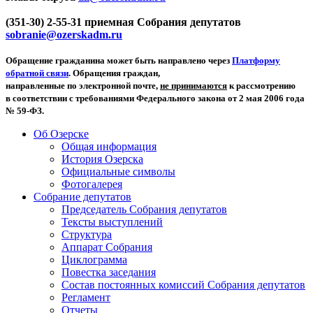
(351-30) 2-55-31 приемная Собрания депутатов
sobranie@ozerskadm.ru
Обращение гражданина может быть направлено через
Платформу
обратной связи
. Обращения граждан,
направленные по электронной почте,
не принимаются
к рассмотрению
в соответствии с требованиями Федерального закона от 2 мая 2006 года
№ 59-ФЗ.
Об Озерске
Общая информация
История Озерска
Официальные символы
Фотогалерея
Собрание депутатов
Председатель Собрания депутатов
Тексты выступлений
Структура
Аппарат Собрания
Циклограмма
Повестка заседания
Состав постоянных комиссий Собрания депутатов
Регламент
Отчеты