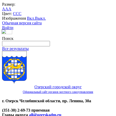
Размер:
A
A
A
Цвет:
C
C
C
Изображения
Вкл.
Выкл.
Обычная версия сайта
Войти
Поиск
Все результаты
Озерский городской округ
Официальный сайт органов местного самоуправления
г. Озерск Челябинской области, пр. Ленина, 30а
(351-30) 2-69-73 приемная
Главы округа
all@ozerskadm.ru