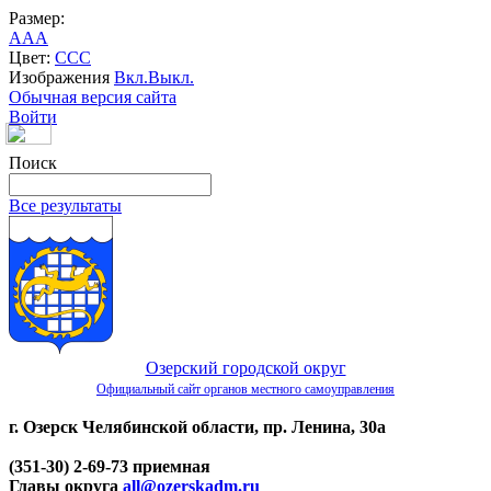
Размер:
A
A
A
Цвет:
C
C
C
Изображения
Вкл.
Выкл.
Обычная версия сайта
Войти
Поиск
Все результаты
Озерский городской округ
Официальный сайт органов местного самоуправления
г. Озерск Челябинской области, пр. Ленина, 30а
(351-30) 2-69-73 приемная
Главы округа
all@ozerskadm.ru