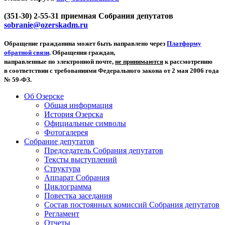
(351-30) 2-55-31 приемная Собрания депутатов
sobranie@ozerskadm.ru
Обращение гражданина может быть направлено через
Платформу
обратной связи
. Обращения граждан,
направленные по электронной почте,
не принимаются
к рассмотрению
в соответствии с требованиями Федерального закона от 2 мая 2006 года
№ 59-ФЗ.
Об Озерске
Общая информация
История Озерска
Официальные символы
Фотогалерея
Собрание депутатов
Председатель Собрания депутатов
Тексты выступлений
Структура
Аппарат Собрания
Циклограмма
Повестка заседания
Состав постоянных комиссий Собрания депутатов
Регламент
Отчеты