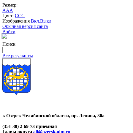
Размер:
A
A
A
Цвет:
C
C
C
Изображения
Вкл.
Выкл.
Обычная версия сайта
Войти
Поиск
Все результаты
г. Озерск Челябинской области, пр. Ленина, 30а
(351-30) 2-69-73 приемная
Главы округа
all@ozerskadm.ru