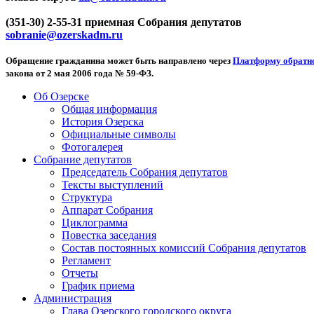
(351-30) 2-55-31 приемная Собрания депутатов
sobranie@ozerskadm.ru
Обращение гражданина может быть направлено через
Платформу обратно
закона от 2 мая 2006 года № 59-ФЗ.
Об Озерске
Общая информация
История Озерска
Официальные символы
Фотогалерея
Собрание депутатов
Председатель Собрания депутатов
Тексты выступлений
Структура
Аппарат Собрания
Циклограмма
Повестка заседания
Состав постоянных комиссий Собрания депутатов
Регламент
Отчеты
График приема
Администрация
Глава Озерского городского округа