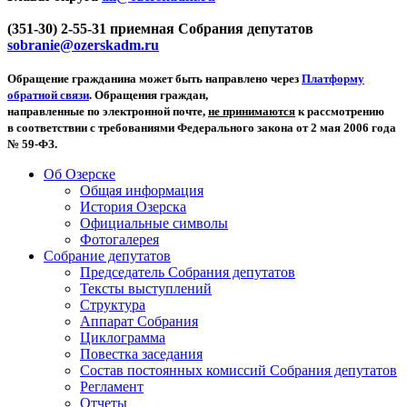
(351-30) 2-55-31 приемная Собрания депутатов
sobranie@ozerskadm.ru
Обращение гражданина может быть направлено через
Платформу
обратной связи
. Обращения граждан,
направленные по электронной почте,
не принимаются
к рассмотрению
в соответствии с требованиями Федерального закона от 2 мая 2006 года
№ 59-ФЗ.
Об Озерске
Общая информация
История Озерска
Официальные символы
Фотогалерея
Собрание депутатов
Председатель Собрания депутатов
Тексты выступлений
Структура
Аппарат Собрания
Циклограмма
Повестка заседания
Состав постоянных комиссий Собрания депутатов
Регламент
Отчеты