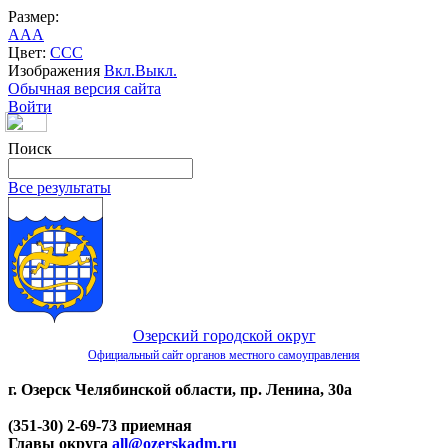
Размер:
A
A
A
Цвет:
C
C
C
Изображения
Вкл.
Выкл.
Обычная версия сайта
Войти
Поиск
Все результаты
Озерский городской округ
Официальный сайт органов местного самоуправления
г. Озерск Челябинской области, пр. Ленина, 30а
(351-30) 2-69-73 приемная
Главы округа
all@ozerskadm.ru