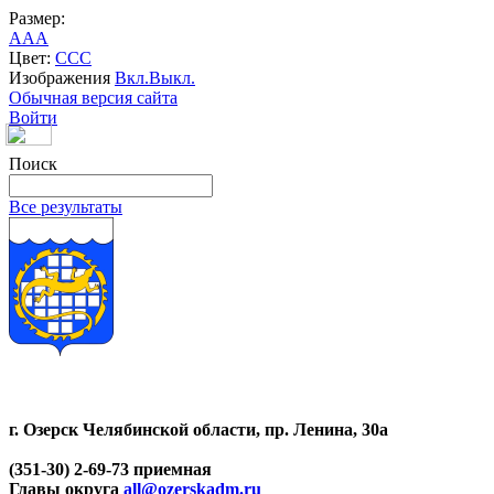
Размер:
A
A
A
Цвет:
C
C
C
Изображения
Вкл.
Выкл.
Обычная версия сайта
Войти
Поиск
Все результаты
г. Озерск Челябинской области, пр. Ленина, 30а
(351-30) 2-69-73 приемная
Главы округа
all@ozerskadm.ru