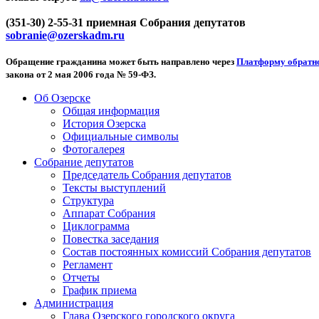
(351-30) 2-55-31 приемная Собрания депутатов
sobranie@ozerskadm.ru
Обращение гражданина может быть направлено через
Платформу обратно
закона от 2 мая 2006 года № 59-ФЗ.
Об Озерске
Общая информация
История Озерска
Официальные символы
Фотогалерея
Собрание депутатов
Председатель Собрания депутатов
Тексты выступлений
Структура
Аппарат Собрания
Циклограмма
Повестка заседания
Состав постоянных комиссий Собрания депутатов
Регламент
Отчеты
График приема
Администрация
Глава Озерского городского округа