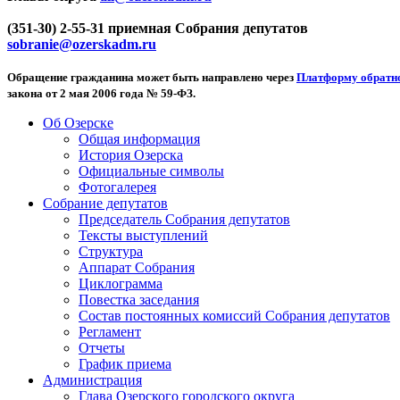
(351-30) 2-55-31 приемная Собрания депутатов
sobranie@ozerskadm.ru
Обращение гражданина может быть направлено через
Платформу обратно
закона от 2 мая 2006 года № 59-ФЗ.
Об Озерске
Общая информация
История Озерска
Официальные символы
Фотогалерея
Собрание депутатов
Председатель Собрания депутатов
Тексты выступлений
Структура
Аппарат Собрания
Циклограмма
Повестка заседания
Состав постоянных комиссий Собрания депутатов
Регламент
Отчеты
График приема
Администрация
Глава Озерского городского округа