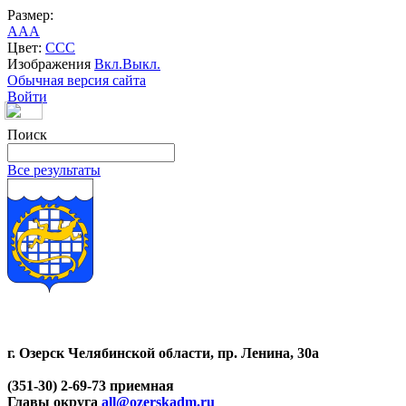
Размер:
A
A
A
Цвет:
C
C
C
Изображения
Вкл.
Выкл.
Обычная версия сайта
Войти
Поиск
Все результаты
г. Озерск Челябинской области, пр. Ленина, 30а
(351-30) 2-69-73 приемная
Главы округа
all@ozerskadm.ru