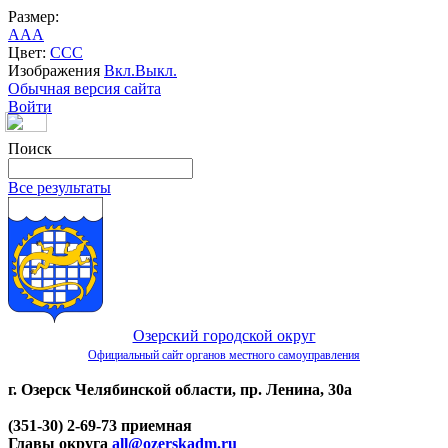
Размер:
A
A
A
Цвет:
C
C
C
Изображения
Вкл.
Выкл.
Обычная версия сайта
Войти
Поиск
Все результаты
Озерский городской округ
Официальный сайт органов местного самоуправления
г. Озерск Челябинской области, пр. Ленина, 30а
(351-30) 2-69-73 приемная
Главы округа
all@ozerskadm.ru