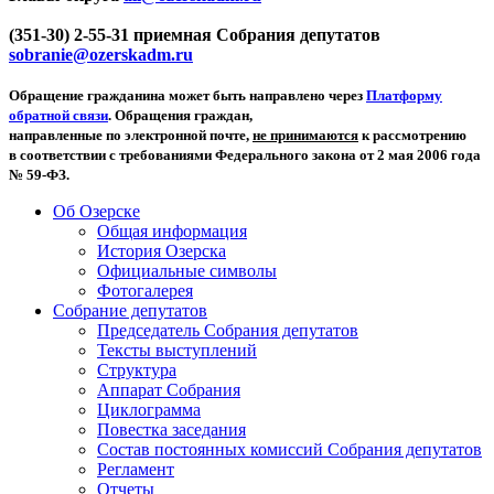
(351-30) 2-55-31 приемная Собрания депутатов
sobranie@ozerskadm.ru
Обращение гражданина может быть направлено через
Платформу
обратной связи
. Обращения граждан,
направленные по электронной почте,
не принимаются
к рассмотрению
в соответствии с требованиями Федерального закона от 2 мая 2006 года
№ 59-ФЗ.
Об Озерске
Общая информация
История Озерска
Официальные символы
Фотогалерея
Собрание депутатов
Председатель Собрания депутатов
Тексты выступлений
Структура
Аппарат Собрания
Циклограмма
Повестка заседания
Состав постоянных комиссий Собрания депутатов
Регламент
Отчеты