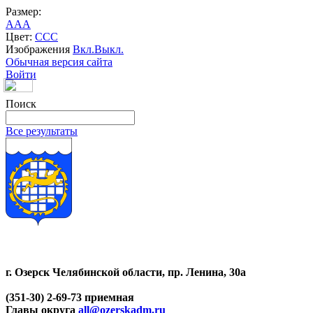
Размер:
A
A
A
Цвет:
C
C
C
Изображения
Вкл.
Выкл.
Обычная версия сайта
Войти
Поиск
Все результаты
г. Озерск Челябинской области, пр. Ленина, 30а
(351-30) 2-69-73 приемная
Главы округа
all@ozerskadm.ru