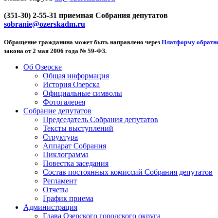
(351-30) 2-55-31 приемная Собрания депутатов
sobranie@ozerskadm.ru
Обращение гражданина может быть направлено через
Платформу обратно
закона от 2 мая 2006 года № 59-ФЗ.
Об Озерске
Общая информация
История Озерска
Официальные символы
Фотогалерея
Собрание депутатов
Председатель Собрания депутатов
Тексты выступлений
Структура
Аппарат Собрания
Циклограмма
Повестка заседания
Состав постоянных комиссий Собрания депутатов
Регламент
Отчеты
График приема
Администрация
Глава Озерского городского округа