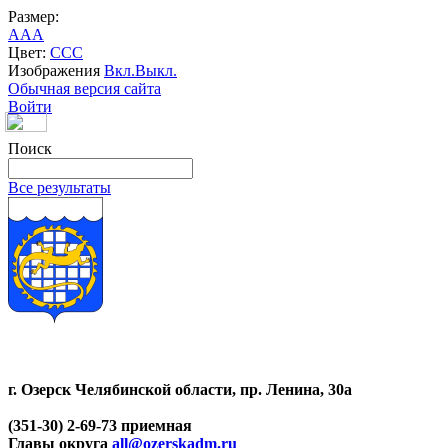
Размер:
A
A
A
Цвет:
C
C
C
Изображения
Вкл.
Выкл.
Обычная версия сайта
Войти
Поиск
Все результаты
г. Озерск Челябинской области, пр. Ленина, 30а
(351-30) 2-69-73 приемная
Главы округа
all@ozerskadm.ru