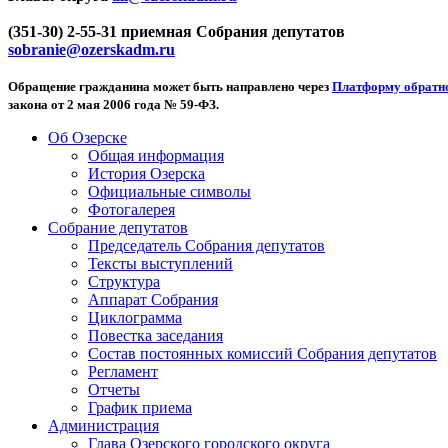
(351-30) 2-55-31 приемная Собрания депутатов
sobranie@ozerskadm.ru
Обращение гражданина может быть направлено через
Платформу обратно
закона от 2 мая 2006 года № 59-ФЗ.
Об Озерске
Общая информация
История Озерска
Официальные символы
Фотогалерея
Собрание депутатов
Председатель Собрания депутатов
Тексты выступлений
Структура
Аппарат Собрания
Циклограмма
Повестка заседания
Состав постоянных комиссий Собрания депутатов
Регламент
Отчеты
График приема
Администрация
Глава Озерского городского округа