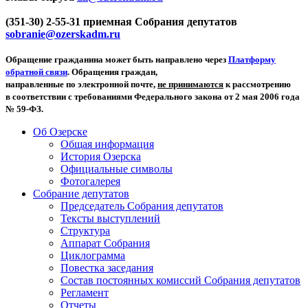
(351-30) 2-55-31 приемная Собрания депутатов
sobranie@ozerskadm.ru
Обращение гражданина может быть направлено через
Платформу
обратной связи
. Обращения граждан,
направленные по электронной почте,
не принимаются
к рассмотрению
в соответствии с требованиями Федерального закона от 2 мая 2006 года
№ 59-ФЗ.
Об Озерске
Общая информация
История Озерска
Официальные символы
Фотогалерея
Собрание депутатов
Председатель Собрания депутатов
Тексты выступлений
Структура
Аппарат Собрания
Циклограмма
Повестка заседания
Состав постоянных комиссий Собрания депутатов
Регламент
Отчеты