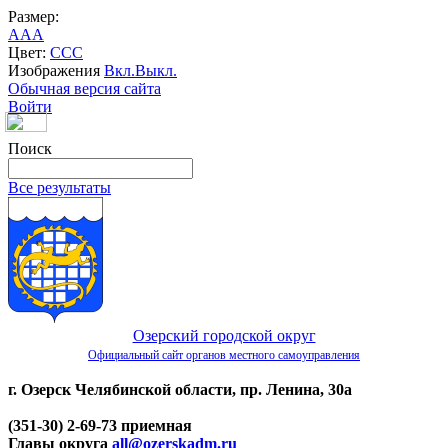
Размер:
A
A
A
Цвет:
C
C
C
Изображения
Вкл.
Выкл.
Обычная версия сайта
Войти
Поиск
Все результаты
Озерский городской округ
Официальный сайт органов местного самоуправления
г. Озерск Челябинской области, пр. Ленина, 30а
(351-30) 2-69-73 приемная
Главы округа
all@ozerskadm.ru