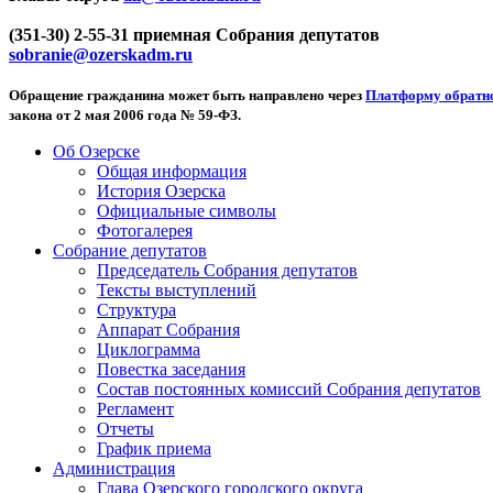
(351-30) 2-55-31 приемная Собрания депутатов
sobranie@ozerskadm.ru
Обращение гражданина может быть направлено через
Платформу обратно
закона от 2 мая 2006 года № 59-ФЗ.
Об Озерске
Общая информация
История Озерска
Официальные символы
Фотогалерея
Собрание депутатов
Председатель Собрания депутатов
Тексты выступлений
Структура
Аппарат Собрания
Циклограмма
Повестка заседания
Состав постоянных комиссий Собрания депутатов
Регламент
Отчеты
График приема
Администрация
Глава Озерского городского округа