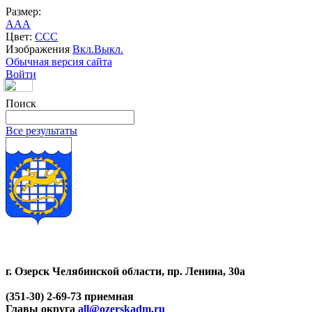
Размер:
A
A
A
Цвет:
C
C
C
Изображения
Вкл.
Выкл.
Обычная версия сайта
Войти
Поиск
Все результаты
г. Озерск Челябинской области, пр. Ленина, 30а
(351-30) 2-69-73 приемная
Главы округа
all@ozerskadm.ru