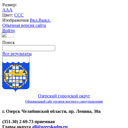
Размер:
A
A
A
Цвет:
C
C
C
Изображения
Вкл.
Выкл.
Обычная версия сайта
Войти
Поиск
Все результаты
Озерский городской округ
Официальный сайт органов местного самоуправления
г. Озерск Челябинской области, пр. Ленина, 30а
(351-30) 2-69-73 приемная
Главы округа
all@ozerskadm.ru