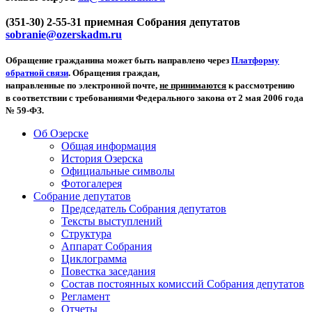
(351-30) 2-55-31 приемная Собрания депутатов
sobranie@ozerskadm.ru
Обращение гражданина может быть направлено через
Платформу
обратной связи
. Обращения граждан,
направленные по электронной почте,
не принимаются
к рассмотрению
в соответствии с требованиями Федерального закона от 2 мая 2006 года
№ 59-ФЗ.
Об Озерске
Общая информация
История Озерска
Официальные символы
Фотогалерея
Собрание депутатов
Председатель Собрания депутатов
Тексты выступлений
Структура
Аппарат Собрания
Циклограмма
Повестка заседания
Состав постоянных комиссий Собрания депутатов
Регламент
Отчеты