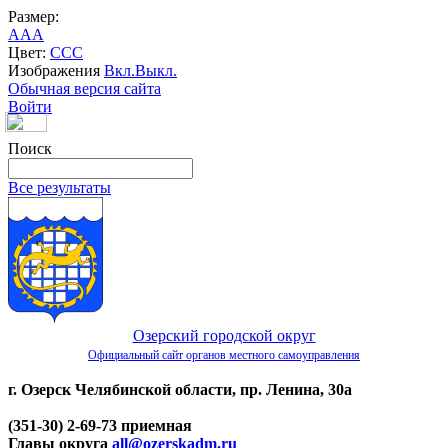
Размер:
A
A
A
Цвет:
C
C
C
Изображения
Вкл.
Выкл.
Обычная версия сайта
Войти
Поиск
Все результаты
Озерский городской округ
Официальный сайт органов местного самоуправления
г. Озерск Челябинской области, пр. Ленина, 30а
(351-30) 2-69-73 приемная
Главы округа
all@ozerskadm.ru