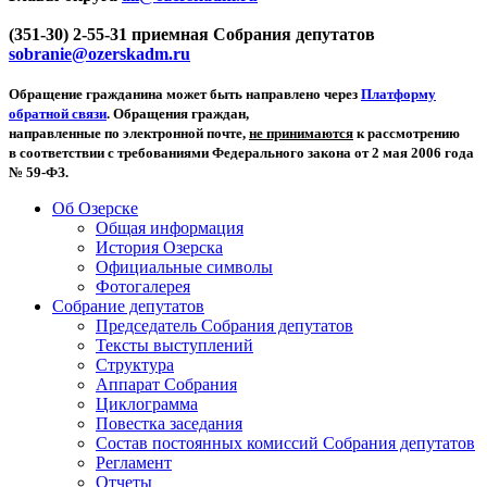
(351-30) 2-55-31 приемная Собрания депутатов
sobranie@ozerskadm.ru
Обращение гражданина может быть направлено через
Платформу
обратной связи
. Обращения граждан,
направленные по электронной почте,
не принимаются
к рассмотрению
в соответствии с требованиями Федерального закона от 2 мая 2006 года
№ 59-ФЗ.
Об Озерске
Общая информация
История Озерска
Официальные символы
Фотогалерея
Собрание депутатов
Председатель Собрания депутатов
Тексты выступлений
Структура
Аппарат Собрания
Циклограмма
Повестка заседания
Состав постоянных комиссий Собрания депутатов
Регламент
Отчеты