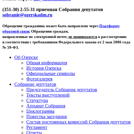
(351-30) 2-55-31 приемная Собрания депутатов
sobranie@ozerskadm.ru
Обращение гражданина может быть направлено через
Платформу
обратной связи
. Обращения граждан,
направленные по электронной почте,
не принимаются
к рассмотрению
в соответствии с требованиями Федерального закона от 2 мая 2006 года
№ 59-ФЗ.
Об Озерске
Общая информация
История Озерска
Официальные символы
Фотогалерея
Собрание депутатов
Председатель Собрания депутатов
Тексты выступлений
Структура
Аппарат Собрания
Циклограмма
Повестка заседания
Состав постоянных комиссий Собрания депутатов
Регламент
Отчеты