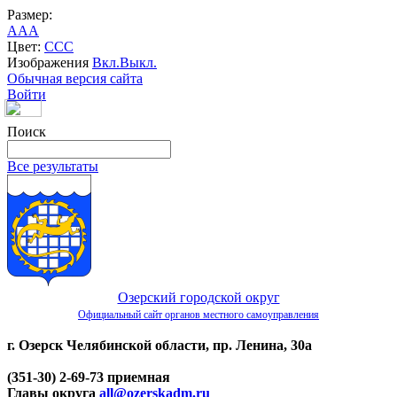
Размер:
A
A
A
Цвет:
C
C
C
Изображения
Вкл.
Выкл.
Обычная версия сайта
Войти
Поиск
Все результаты
Озерский городской округ
Официальный сайт органов местного самоуправления
г. Озерск Челябинской области, пр. Ленина, 30а
(351-30) 2-69-73 приемная
Главы округа
all@ozerskadm.ru