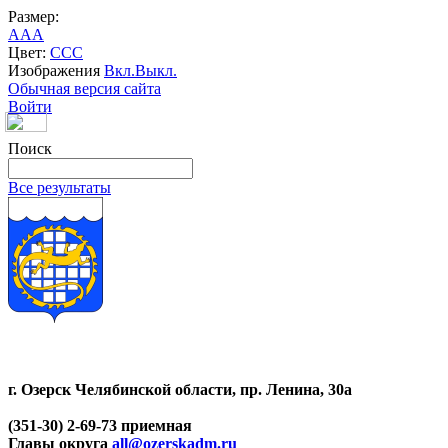
Размер:
A
A
A
Цвет:
C
C
C
Изображения
Вкл.
Выкл.
Обычная версия сайта
Войти
Поиск
Все результаты
г. Озерск Челябинской области, пр. Ленина, 30а
(351-30) 2-69-73 приемная
Главы округа
all@ozerskadm.ru