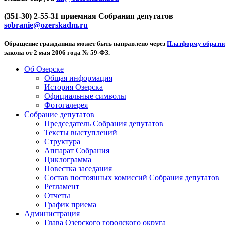
(351-30) 2-55-31 приемная Собрания депутатов
sobranie@ozerskadm.ru
Обращение гражданина может быть направлено через
Платформу обратно
закона от 2 мая 2006 года № 59-ФЗ.
Об Озерске
Общая информация
История Озерска
Официальные символы
Фотогалерея
Собрание депутатов
Председатель Собрания депутатов
Тексты выступлений
Структура
Аппарат Собрания
Циклограмма
Повестка заседания
Состав постоянных комиссий Собрания депутатов
Регламент
Отчеты
График приема
Администрация
Глава Озерского городского округа