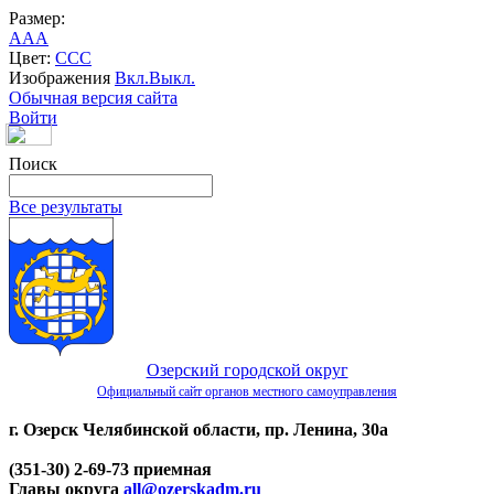
Размер:
A
A
A
Цвет:
C
C
C
Изображения
Вкл.
Выкл.
Обычная версия сайта
Войти
Поиск
Все результаты
Озерский городской округ
Официальный сайт органов местного самоуправления
г. Озерск Челябинской области, пр. Ленина, 30а
(351-30) 2-69-73 приемная
Главы округа
all@ozerskadm.ru