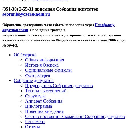
(351-30) 2-55-31 приемная Собрания депутатов
sobranie@ozerskadm.ru
Обращение гражданина может быть направлено через
Платформу
обратной связи
. Обращения граждан,
направленные по электронной почте,
не принимаются
к рассмотрению
в соответствии с требованиями Федерального закона от 2 мая 2006 года
№ 59-ФЗ.
Об Озерске
Общая информация
История Озерска
Официальные символы
Фотогалерея
Собрание депутатов
Председатель Собрания депутатов
Тексты выступлений
Структура
Аппарат Собрания
Циклограмма
Повестка заседания
Состав постоянных комиссий Собрания депутатов
Регламент
Отчеты