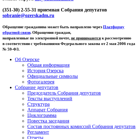
(351-30) 2-55-31 приемная Собрания депутатов
sobranie@ozerskadm.ru
Обращение гражданина может быть направлено через
Платформу
обратной связи
. Обращения граждан,
направленные по электронной почте,
не принимаются
к рассмотрению
в соответствии с требованиями Федерального закона от 2 мая 2006 года
№ 59-ФЗ.
Об Озерске
Общая информация
История Озерска
Официальные символы
Фотогалерея
Собрание депутатов
Председатель Собрания депутатов
Тексты выступлений
Структура
Аппарат Собрания
Циклограмма
Повестка заседания
Состав постоянных комиссий Собрания депутатов
Регламент
Отчеты