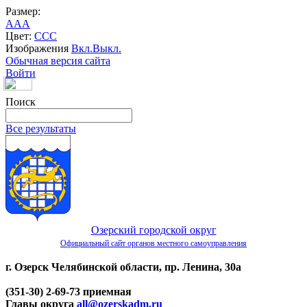
Размер:
A
A
A
Цвет:
C
C
C
Изображения
Вкл.
Выкл.
Обычная версия сайта
Войти
Поиск
Все результаты
Озерский городской округ
Официальный сайт органов местного самоуправления
г. Озерск Челябинской области, пр. Ленина, 30а
(351-30) 2-69-73 приемная
Главы округа
all@ozerskadm.ru