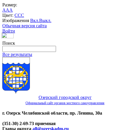
Размер:
A
A
A
Цвет:
C
C
C
Изображения
Вкл.
Выкл.
Обычная версия сайта
Войти
Поиск
Все результаты
Озерский городской округ
Официальный сайт органов местного самоуправления
г. Озерск Челябинской области, пр. Ленина, 30а
(351-30) 2-69-73 приемная
Главы округа
all@ozerskadm.ru