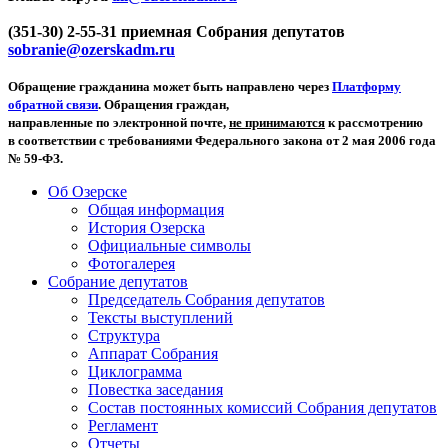
(351-30) 2-55-31 приемная Собрания депутатов
sobranie@ozerskadm.ru
Обращение гражданина может быть направлено через
Платформу
обратной связи
. Обращения граждан,
направленные по электронной почте,
не принимаются
к рассмотрению
в соответствии с требованиями Федерального закона от 2 мая 2006 года
№ 59-ФЗ.
Об Озерске
Общая информация
История Озерска
Официальные символы
Фотогалерея
Собрание депутатов
Председатель Собрания депутатов
Тексты выступлений
Структура
Аппарат Собрания
Циклограмма
Повестка заседания
Состав постоянных комиссий Собрания депутатов
Регламент
Отчеты