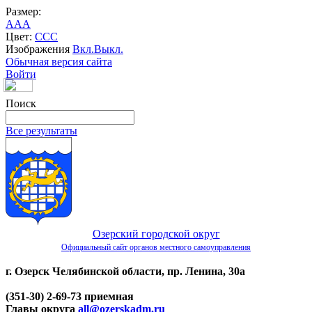
Размер:
A
A
A
Цвет:
C
C
C
Изображения
Вкл.
Выкл.
Обычная версия сайта
Войти
Поиск
Все результаты
Озерский городской округ
Официальный сайт органов местного самоуправления
г. Озерск Челябинской области, пр. Ленина, 30а
(351-30) 2-69-73 приемная
Главы округа
all@ozerskadm.ru