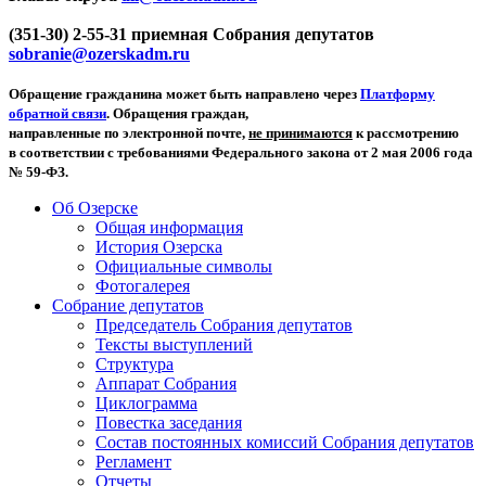
(351-30) 2-55-31 приемная Собрания депутатов
sobranie@ozerskadm.ru
Обращение гражданина может быть направлено через
Платформу
обратной связи
. Обращения граждан,
направленные по электронной почте,
не принимаются
к рассмотрению
в соответствии с требованиями Федерального закона от 2 мая 2006 года
№ 59-ФЗ.
Об Озерске
Общая информация
История Озерска
Официальные символы
Фотогалерея
Собрание депутатов
Председатель Собрания депутатов
Тексты выступлений
Структура
Аппарат Собрания
Циклограмма
Повестка заседания
Состав постоянных комиссий Собрания депутатов
Регламент
Отчеты