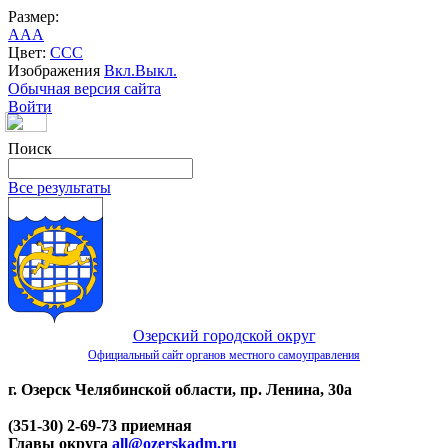
Размер:
A
A
A
Цвет:
C
C
C
Изображения
Вкл.
Выкл.
Обычная версия сайта
Войти
Поиск
Все результаты
Озерский городской округ
Официальный сайт органов местного самоуправления
г. Озерск Челябинской области, пр. Ленина, 30а
(351-30) 2-69-73 приемная
Главы округа
all@ozerskadm.ru