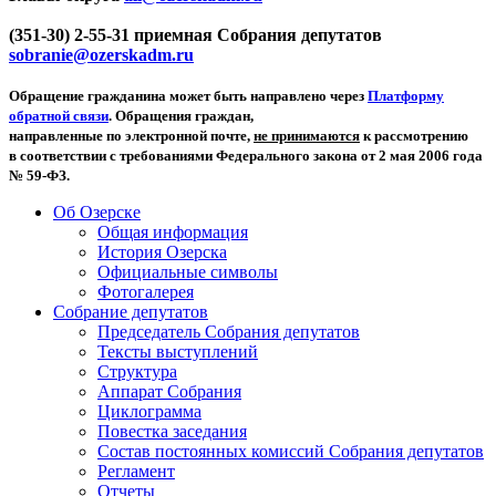
(351-30) 2-55-31 приемная Собрания депутатов
sobranie@ozerskadm.ru
Обращение гражданина может быть направлено через
Платформу
обратной связи
. Обращения граждан,
направленные по электронной почте,
не принимаются
к рассмотрению
в соответствии с требованиями Федерального закона от 2 мая 2006 года
№ 59-ФЗ.
Об Озерске
Общая информация
История Озерска
Официальные символы
Фотогалерея
Собрание депутатов
Председатель Собрания депутатов
Тексты выступлений
Структура
Аппарат Собрания
Циклограмма
Повестка заседания
Состав постоянных комиссий Собрания депутатов
Регламент
Отчеты