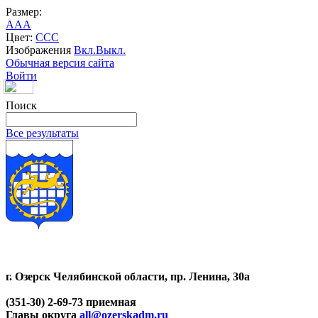
Размер:
A
A
A
Цвет:
C
C
C
Изображения
Вкл.
Выкл.
Обычная версия сайта
Войти
Поиск
Все результаты
г. Озерск Челябинской области, пр. Ленина, 30а
(351-30) 2-69-73 приемная
Главы округа
all@ozerskadm.ru