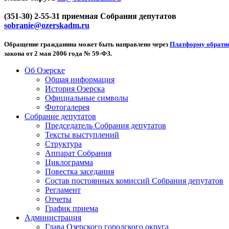
(351-30) 2-55-31 приемная Собрания депутатов
sobranie@ozerskadm.ru
Обращение гражданина может быть направлено через
Платформу обратно
закона от 2 мая 2006 года № 59-ФЗ.
Об Озерске
Общая информация
История Озерска
Официальные символы
Фотогалерея
Собрание депутатов
Председатель Собрания депутатов
Тексты выступлений
Структура
Аппарат Собрания
Циклограмма
Повестка заседания
Состав постоянных комиссий Собрания депутатов
Регламент
Отчеты
График приема
Администрация
Глава Озерского городского округа