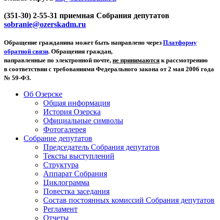
(351-30) 2-55-31 приемная Собрания депутатов
sobranie@ozerskadm.ru
Обращение гражданина может быть направлено через
Платформу
обратной связи
. Обращения граждан,
направленные по электронной почте,
не принимаются
к рассмотрению
в соответствии с требованиями Федерального закона от 2 мая 2006 года
№ 59-ФЗ.
Об Озерске
Общая информация
История Озерска
Официальные символы
Фотогалерея
Собрание депутатов
Председатель Собрания депутатов
Тексты выступлений
Структура
Аппарат Собрания
Циклограмма
Повестка заседания
Состав постоянных комиссий Собрания депутатов
Регламент
Отчеты