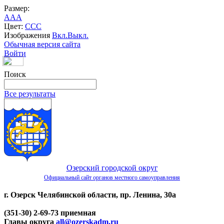
Размер:
A
A
A
Цвет:
C
C
C
Изображения
Вкл.
Выкл.
Обычная версия сайта
Войти
Поиск
Все результаты
Озерский городской округ
Официальный сайт органов местного самоуправления
г. Озерск Челябинской области, пр. Ленина, 30а
(351-30) 2-69-73 приемная
Главы округа
all@ozerskadm.ru