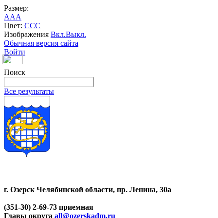
Размер:
A
A
A
Цвет:
C
C
C
Изображения
Вкл.
Выкл.
Обычная версия сайта
Войти
Поиск
Все результаты
г. Озерск Челябинской области, пр. Ленина, 30а
(351-30) 2-69-73 приемная
Главы округа
all@ozerskadm.ru