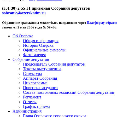
(351-30) 2-55-31 приемная Собрания депутатов
sobranie@ozerskadm.ru
Обращение гражданина может быть направлено через
Платформу обратно
закона от 2 мая 2006 года № 59-ФЗ.
Об Озерске
Общая информация
История Озерска
Официальные символы
Фотогалерея
Собрание депутатов
Председатель Собрания депутатов
Тексты выступлений
Структура
Аппарат Собрания
Циклограмма
Повестка заседания
Состав постоянных комиссий Собрания депутатов
Регламент
Отчеты
График приема
Администрация
Глава Озерского городского округа