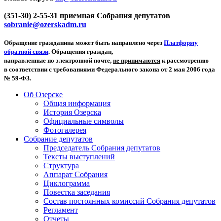
(351-30) 2-55-31 приемная Собрания депутатов
sobranie@ozerskadm.ru
Обращение гражданина может быть направлено через
Платформу
обратной связи
. Обращения граждан,
направленные по электронной почте,
не принимаются
к рассмотрению
в соответствии с требованиями Федерального закона от 2 мая 2006 года
№ 59-ФЗ.
Об Озерске
Общая информация
История Озерска
Официальные символы
Фотогалерея
Собрание депутатов
Председатель Собрания депутатов
Тексты выступлений
Структура
Аппарат Собрания
Циклограмма
Повестка заседания
Состав постоянных комиссий Собрания депутатов
Регламент
Отчеты