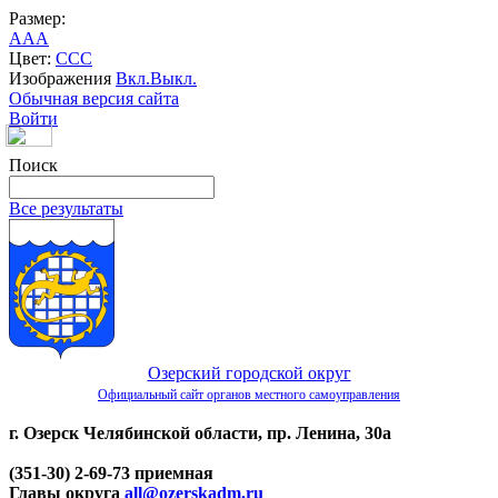
Размер:
A
A
A
Цвет:
C
C
C
Изображения
Вкл.
Выкл.
Обычная версия сайта
Войти
Поиск
Все результаты
Озерский городской округ
Официальный сайт органов местного самоуправления
г. Озерск Челябинской области, пр. Ленина, 30а
(351-30) 2-69-73 приемная
Главы округа
all@ozerskadm.ru