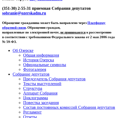
(351-30) 2-55-31 приемная Собрания депутатов
sobranie@ozerskadm.ru
Обращение гражданина может быть направлено через
Платформу
обратной связи
. Обращения граждан,
направленные по электронной почте,
не принимаются
к рассмотрению
в соответствии с требованиями Федерального закона от 2 мая 2006 года
№ 59-ФЗ.
Об Озерске
Общая информация
История Озерска
Официальные символы
Фотогалерея
Собрание депутатов
Председатель Собрания депутатов
Тексты выступлений
Структура
Аппарат Собрания
Циклограмма
Повестка заседания
Состав постоянных комиссий Собрания депутатов
Регламент
Отчеты