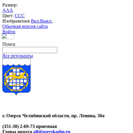
Размер:
A
A
A
Цвет:
C
C
C
Изображения
Вкл.
Выкл.
Обычная версия сайта
Войти
Поиск
Все результаты
г. Озерск Челябинской области, пр. Ленина, 30а
(351-30) 2-69-73 приемная
Главы округа
all@ozerskadm.ru