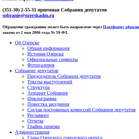
(351-30) 2-55-31 приемная Собрания депутатов
sobranie@ozerskadm.ru
Обращение гражданина может быть направлено через
Платформу обратно
закона от 2 мая 2006 года № 59-ФЗ.
Об Озерске
Общая информация
История Озерска
Официальные символы
Фотогалерея
Собрание депутатов
Председатель Собрания депутатов
Тексты выступлений
Структура
Аппарат Собрания
Циклограмма
Повестка заседания
Состав постоянных комиссий Собрания депутатов
Регламент
Отчеты
График приема
Администрация
Глава Озерского городского округа