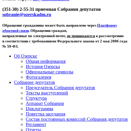
(351-30) 2-55-31 приемная Собрания депутатов
sobranie@ozerskadm.ru
Обращение гражданина может быть направлено через
Платформу
обратной связи
. Обращения граждан,
направленные по электронной почте,
не принимаются
к рассмотрению
в соответствии с требованиями Федерального закона от 2 мая 2006 года
№ 59-ФЗ.
Об Озерске
Общая информация
История Озерска
Официальные символы
Фотогалерея
Собрание депутатов
Председатель Собрания депутатов
Тексты выступлений
Структура
Аппарат Собрания
Циклограмма
Повестка заседания
Состав постоянных комиссий Собрания депутатов
Регламент
Отчеты