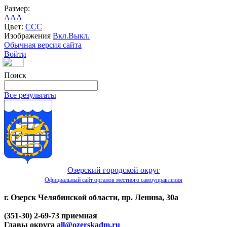
Размер:
A
A
A
Цвет:
C
C
C
Изображения
Вкл.
Выкл.
Обычная версия сайта
Войти
Поиск
Все результаты
Озерский городской округ
Официальный сайт органов местного самоуправления
г. Озерск Челябинской области, пр. Ленина, 30а
(351-30) 2-69-73 приемная
Главы округа
all@ozerskadm.ru