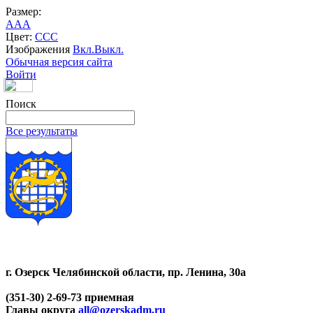
Размер:
A
A
A
Цвет:
C
C
C
Изображения
Вкл.
Выкл.
Обычная версия сайта
Войти
Поиск
Все результаты
г. Озерск Челябинской области, пр. Ленина, 30а
(351-30) 2-69-73 приемная
Главы округа
all@ozerskadm.ru