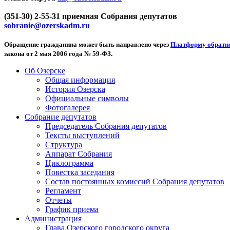
(351-30) 2-55-31 приемная Собрания депутатов
sobranie@ozerskadm.ru
Обращение гражданина может быть направлено через
Платформу обратно
закона от 2 мая 2006 года № 59-ФЗ.
Об Озерске
Общая информация
История Озерска
Официальные символы
Фотогалерея
Собрание депутатов
Председатель Собрания депутатов
Тексты выступлений
Структура
Аппарат Собрания
Циклограмма
Повестка заседания
Состав постоянных комиссий Собрания депутатов
Регламент
Отчеты
График приема
Администрация
Глава Озерского городского округа