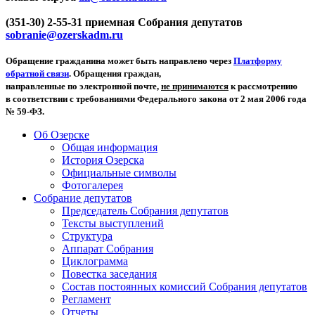
(351-30) 2-55-31 приемная Собрания депутатов
sobranie@ozerskadm.ru
Обращение гражданина может быть направлено через
Платформу
обратной связи
. Обращения граждан,
направленные по электронной почте,
не принимаются
к рассмотрению
в соответствии с требованиями Федерального закона от 2 мая 2006 года
№ 59-ФЗ.
Об Озерске
Общая информация
История Озерска
Официальные символы
Фотогалерея
Собрание депутатов
Председатель Собрания депутатов
Тексты выступлений
Структура
Аппарат Собрания
Циклограмма
Повестка заседания
Состав постоянных комиссий Собрания депутатов
Регламент
Отчеты