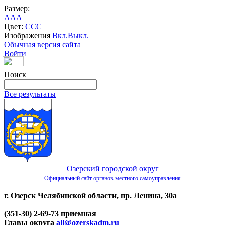
Размер:
A
A
A
Цвет:
C
C
C
Изображения
Вкл.
Выкл.
Обычная версия сайта
Войти
Поиск
Все результаты
Озерский городской округ
Официальный сайт органов местного самоуправления
г. Озерск Челябинской области, пр. Ленина, 30а
(351-30) 2-69-73 приемная
Главы округа
all@ozerskadm.ru