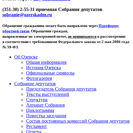
(351-30) 2-55-31 приемная Собрания депутатов
sobranie@ozerskadm.ru
Обращение гражданина может быть направлено через
Платформу
обратной связи
. Обращения граждан,
направленные по электронной почте,
не принимаются
к рассмотрению
в соответствии с требованиями Федерального закона от 2 мая 2006 года
№ 59-ФЗ.
Об Озерске
Общая информация
История Озерска
Официальные символы
Фотогалерея
Собрание депутатов
Председатель Собрания депутатов
Тексты выступлений
Структура
Аппарат Собрания
Циклограмма
Повестка заседания
Состав постоянных комиссий Собрания депутатов
Регламент
Отчеты