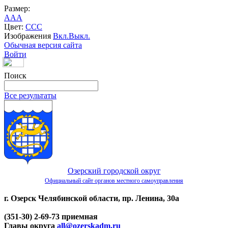
Размер:
A
A
A
Цвет:
C
C
C
Изображения
Вкл.
Выкл.
Обычная версия сайта
Войти
Поиск
Все результаты
Озерский городской округ
Официальный сайт органов местного самоуправления
г. Озерск Челябинской области, пр. Ленина, 30а
(351-30) 2-69-73 приемная
Главы округа
all@ozerskadm.ru