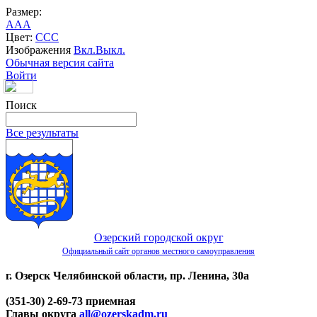
Размер:
A
A
A
Цвет:
C
C
C
Изображения
Вкл.
Выкл.
Обычная версия сайта
Войти
Поиск
Все результаты
Озерский городской округ
Официальный сайт органов местного самоуправления
г. Озерск Челябинской области, пр. Ленина, 30а
(351-30) 2-69-73 приемная
Главы округа
all@ozerskadm.ru