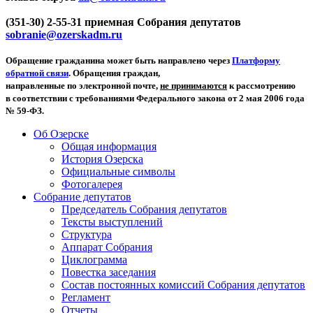
(351-30) 2-55-31 приемная Собрания депутатов
sobranie@ozerskadm.ru
Обращение гражданина может быть направлено через
Платформу
обратной связи
. Обращения граждан,
направленные по электронной почте,
не принимаются
к рассмотрению
в соответствии с требованиями Федерального закона от 2 мая 2006 года
№ 59-ФЗ.
Об Озерске
Общая информация
История Озерска
Официальные символы
Фотогалерея
Собрание депутатов
Председатель Собрания депутатов
Тексты выступлений
Структура
Аппарат Собрания
Циклограмма
Повестка заседания
Состав постоянных комиссий Собрания депутатов
Регламент
Отчеты